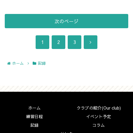
次のページ
次
1
2
3
へ
ホーム
記録
ホーム
クラブの紹介(Our club)
練習日程
イベント予定
記録
コラム