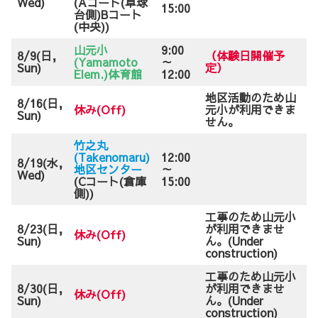
Wed)
(Aコート(卓球
15:00
台側)Bコート
(中央))
山元小
9:00
8/9(日,
（体験日開催予
(Yamamoto
～
Sun)
定）
Elem.)体育館
12:00
地区活動のため山
8/16(日,
休み(Off)
元小が利用できま
Sun)
せん。
竹之丸
(Takenomaru)
12:00
8/19(水,
地区センター
～
Wed)
(Cコート(倉庫
15:00
側))
工事のため山元小
8/23(日,
が利用できませ
休み(Off)
Sun)
ん。(Under
construction)
工事のため山元小
8/30(日,
が利用できませ
休み(Off)
Sun)
ん。(Under
construction)