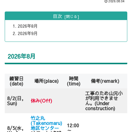
2026.08.04
目次
2026年8月
2026年9月
2026年8月
練習日
時間
場所(place)
備考(remark)
(date)
(time)
工事のため山元小
8/2(日,
が利用できませ
休み(Off)
Sun)
ん。(Under
construction)
竹之丸
(Takenomaru)
12:00
8/5(水,
地区センター
～