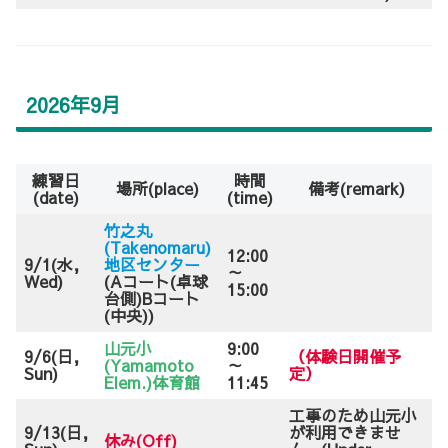
2026年9月
練習日
時間
場所(place)
備考(remark)
(date)
(time)
竹之丸
(Takenomaru)
12:00
9/1(水,
地区センター
～
Wed)
(Aコート(卓球
15:00
台側)Bコート
(中央))
山元小
9:00
9/6(日,
（体験日開催予
(Yamamoto
～
Sun)
定）
Elem.)体育館
11:45
工事のため山元小
9/13(日,
が利用できませ
休み(Off)