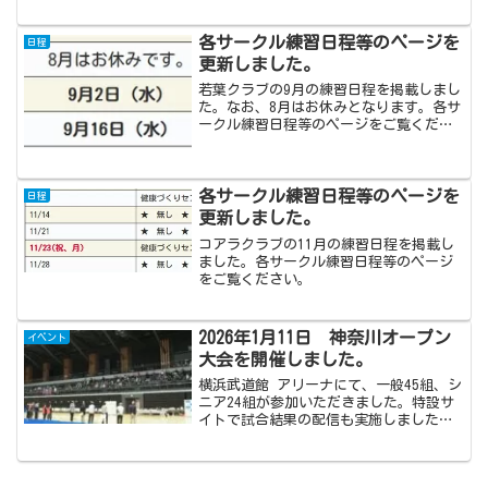
た。 試合結果は、こちらをご覧くださ
い。 表彰された方、おめでとうござい
ます。準備・運営をお手伝いいただいた
各サークル練習日程等のページを
日程
方、参加いただいた...
更新しました。
若葉クラブの9月の練習日程を掲載しまし
た。なお、8月はお休みとなります。各サ
ークル練習日程等のページをご覧くださ
い。
各サークル練習日程等のページを
日程
更新しました。
コアラクラブの11月の練習日程を掲載し
ました。各サークル練習日程等のページ
をご覧ください。
2026年1月11日 神奈川オープン
イベント
大会を開催しました。
横浜武道館 アリーナにて、一般45組、シ
ニア24組が参加いただきました。特設サ
イトで試合結果の配信も実施しました。
表彰された方々、おめでとうございま
す！一般 決勝トーナメント 決勝戦よ
り第31回パドルテニス神奈川オープン大