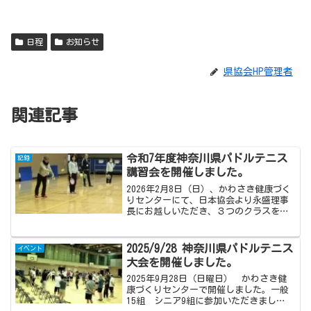
日程
お知らせ
県協会HP管理者
関連記事
令和7年度神奈川県パドルテニス
記録
講習会を開催しました。
2026年2月8日（日）、かわさき健康づく
りセンターにて、日本協会より永盛理事
長にお越しいただき、３つのクラスを開
講、多数参加いただきました。指導いた
だいた永盛理事長と神奈川県協会の指導
者の皆様、参加いただいた方々、ありが
2025/9/28 神奈川県パドルテニス
イベント
とうございました。...
大会を開催しました。
2025年9月28日（日曜日） かわさき健
康づくりセンターで開催しました。一般
15組 シニア9組に参加いただきまし