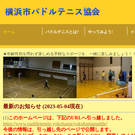
ホーム
パドルテニスとは?
やってみよう!
イ
★年齢性別を問わず楽しめる手軽なスポーツを、一緒に楽しみましょう
最新のお知らせ (2023-05-04現在）
(1)
このホームページは、下記のURLへ引っ越しました。
https://www.paddletennis.yokohama/yokohamapaddle/
今後の情報は、引っ越し先のページで公開します。