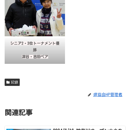
シニア2・3位トーナメント優
勝
深谷・吉田ペア
記録
県協会HP管理者
関連記事