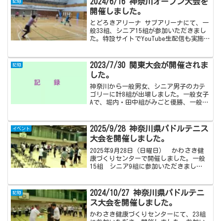
2024/6/16 神奈川オープン大会を
記録
開催しました。
とどろきアリーナ サブアリーナにて、一
般33組、シニア15組が参加いただきまし
た。特設サイトでYouTube生配信も実施
しました。表彰された方々、おめでとう
ございます！第29回パドルテニス神奈川
オープン大会 (2024/6/16 於 とど
2023/7/30 関東大会が開催されま
記録
ろ...
した。
神奈川から一般男女、シニア男子のカテ
ゴリーに計8組が出場しました。一般女子
Aで、堀内・田中組がみごと優勝、一般男
子Bでも、丸本・須藤組が優勝しました。
おめでとうございます！第40回記念関東
パドルテニス大会 (2023/7/30 於 中
2025/9/28 神奈川県パドルテニス
イベント
野区立...
大会を開催しました。
2025年9月28日（日曜日） かわさき健
康づくりセンターで開催しました。一般
15組 シニア9組に参加いただきまし
た。 試合結果は、こちらをご覧くださ
い。 表彰された方、おめでとうござい
ます。準備・運営をお手伝いいただいた
2024/10/27 神奈川県パドルテニ
記録
方、参加いただいた...
ス大会を開催しました。
かわさき健康づくりセンターにて、23組