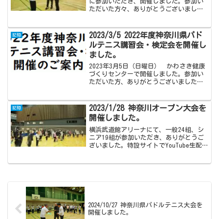
に参加いただき、開催しました。参加い
ただいた方々、ありがとうございまし
た。第19回神奈川パドルテニス大会
(2024/10/27 於 かわさき健康づくりセ
ンター)試合結果はこちらのPDFをご覧く
2023/3/5 2022年度神奈川県パド
記録
ださい。
ルテニス講習会・検定会を開催し
ました。
2023年3月5日（日曜日） かわさき健康
づくりセンターで開催しました。参加い
ただいた方、ありがとうございました。
（ご参考：開催案内と検定会申込書（PDF
版、エクセル版）)
2023/1/28 神奈川オープン大会を
記録
開催しました。
横浜武道館アリーナにて、一般24組、シ
ニア19組が参加いただき、ありがとうご
ざいました。特設サイトでYouTube生配
信も実施しました。表彰された方々、お
めでとうございます！第28回パドルテニ
ス神奈川オープン大会 (2023/1/28
於 ...
2024/10/27 神奈川県パドルテニス大会を
開催しました。