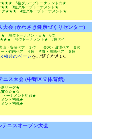
★★★★
5
位グループトーナメント☆★
グ☆★★
3
位グループトーナメント★
グ★★★
4
位グループトーナメント★
大会 (かわさき健康づくりセンター)
★★ 順位トーナメント☆★
6
位
★ 順位トーナメント★
7
位タイ
☆
藤ペア ３位 鈴木・田澤ペア ５位
ー・竹内ペア ４位 片野・川地ペア ５位
ス協会のページ
をご覧ください。
ニス大会 (中野区立体育館)
予選リーグ★
入賞
☆☆★☆
メント初戦★
ナメント初戦★
メント初戦★
ルテニスオープン大会