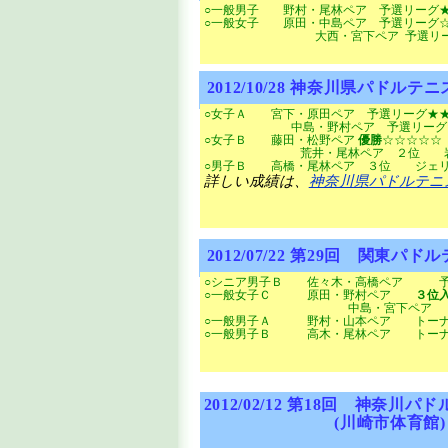
○一般男子 野村・尾林ペア 予選リーグ
○一般女子 原田・中島ペア 予選リー
大西・宮下ペア 予選リー
2012/10/28
神奈川県パドルテニス
○女子Ａ 宮下・原田ペア 予選リーグ★
中島・野村ペア 予選リーグ★★
○女子Ｂ 藤田・松野ペア
優勝
☆☆☆☆
荒井・尾林ペア ２位 岩山・安
○男子Ｂ 高橋・尾林ペア ３位 ジェリ
詳しい成績は、
神奈川県パドルテニ
2012/07/22
第
29
回 関東パドルテ
○シニア男子Ｂ 佐々木・高橋ペア 
○一般女子Ｃ 原田・野村ペア
３位
中島・宮下ペア トーナ
○一般男子Ａ 野村・山本ペア トー
○一般男子Ｂ 高木・尾林ペア トーナ
2012/02/12
第
18
回 神奈川パド
(川崎市体育館)