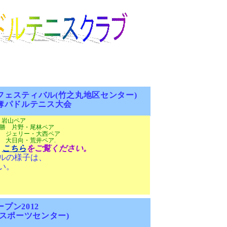
フェスティバル(竹之丸地区センター)
ルテニス大会
岩山ペア
尾林ペア
大西ペア
荒井ペア
.
、
こちら
をご覧ください。
ルの様子は、
い。
ープン
2012
ツセンター)