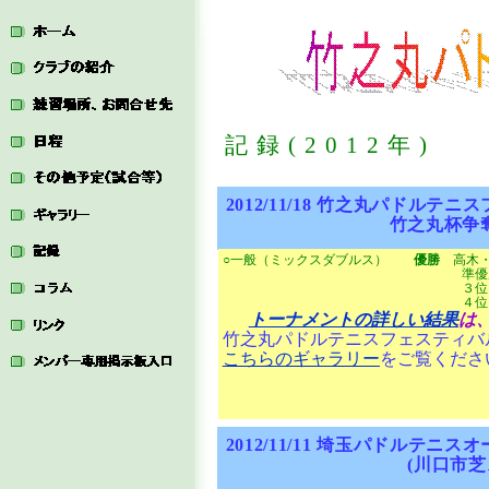
記録(
2012
年)
2012/11/18
竹之丸パドルテニス
竹之丸杯争奪パド
○一般（ミックスダブルス）
優勝
高木・
準優勝 片野・
３位 ジェリー・
４位 大日向・
トーナメントの詳しい結果
は
竹之丸パドルテニスフェスティバ
こちらのギャラリー
をご覧くださ
2012/11/11
埼玉パドルテニスオ
(川口市芝スポー