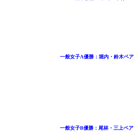
一般女子
A
優勝：堀内・鈴木ペア
一般女子
B
優勝：尾林・三上ペア