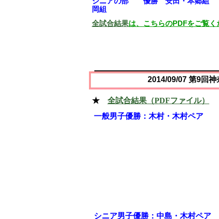
シニアの部 優勝 安田・本郷組
岡組
全試合結果
は、
こちらの
PDF
をご覧く
2014/09/07
第
9
回神
★
全試合結果（
PDF
ファイル）
一般男子優勝：木村・木村ペア
シニア男子優勝：中島・木村ペア