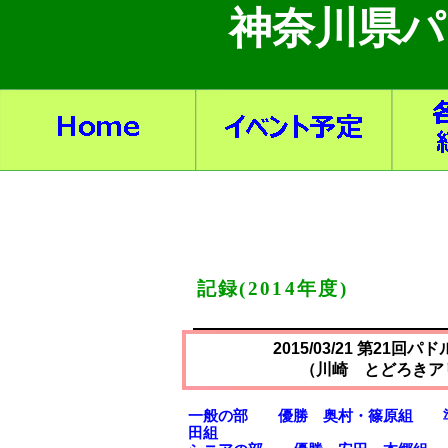
神奈川県パ
神奈川県パ
記録(
2014
年度)
2015/03/21
第
21
回パド
（川崎 とどろきア
一般の部 優勝 奥村・篠原組
田組